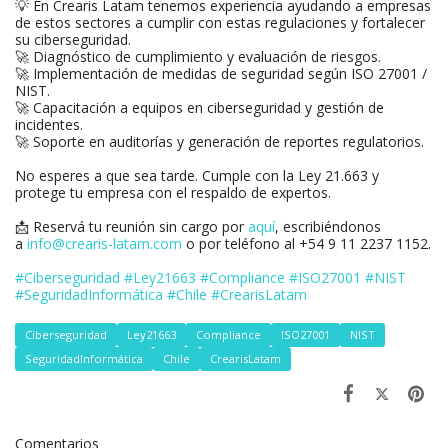
💡 En Crearis Latam tenemos experiencia ayudando a empresas
de estos sectores a cumplir con estas regulaciones y fortalecer
su ciberseguridad.
🚀 Diagnóstico de cumplimiento y evaluación de riesgos.
🚀 Implementación de medidas de seguridad según ISO 27001 /
NIST.
🚀 Capacitación a equipos en ciberseguridad y gestión de
incidentes.
🚀 Soporte en auditorías y generación de reportes regulatorios.
No esperes a que sea tarde. Cumple con la Ley 21.663 y
protege tu empresa con el respaldo de expertos.
📩 Reservá tu reunión sin cargo por
aquí
, escribiéndonos
a
info@crearis-latam.com
o por teléfono al +54 9 11 2237 1152.
#Ciberseguridad
#Ley21663
#Compliance
#ISO27001
#NIST
#SeguridadInformática
#Chile
#CrearisLatam
Ciberseguridad
Ley21663
Compliance
ISO27001
NIST
SeguridadInformática
Chile
CrearisLatam
Comentarios